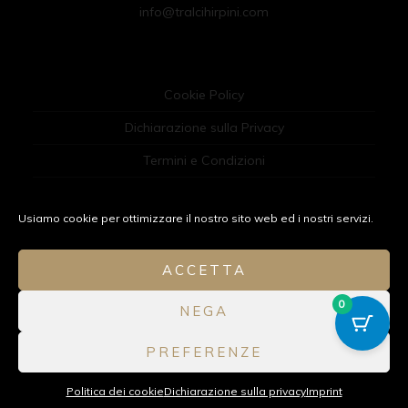
info@tralcihirpini.com
Cookie Policy
Dichiarazione sulla Privacy
Termini e Condizioni
Imprint
Usiamo cookie per ottimizzare il nostro sito web ed i nostri servizi.
Disclaimer
ACCETTA
0
NEGA
© 2020 Tralci Hirpini | P.IVA IT03063400646 | È un'azienda del
PREFERENZE
gruppo
M.A.C
Politica dei cookie
Dichiarazione sulla privacy
Imprint