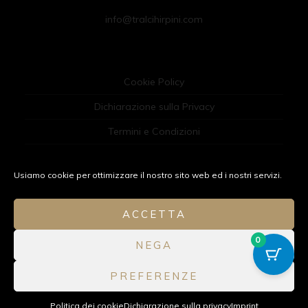
info@tralcihirpini.com
Cookie Policy
Dichiarazione sulla Privacy
Termini e Condizioni
Imprint
Usiamo cookie per ottimizzare il nostro sito web ed i nostri servizi.
Disclaimer
ACCETTA
0
NEGA
© 2020 Tralci Hirpini | P.IVA IT03063400646 | È un'azienda del
PREFERENZE
gruppo
M.A.C
Politica dei cookie
Dichiarazione sulla privacy
Imprint